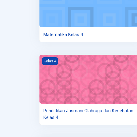
Matematika Kelas 4
Gambar kursus Pendidikan Jasmani Olahraga d
Kelas 4
Pendidikan Jasmani Olahraga dan Kesehatan
Kelas 4