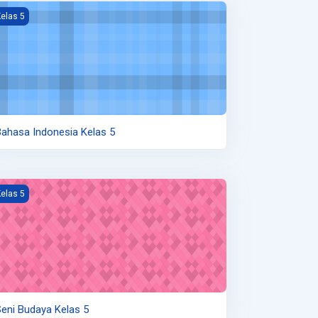
ambar kursus Bahasa Indonesia Kelas 5
elas 5
ahasa Indonesia Kelas 5
ambar kursus Seni Budaya Kelas 5
elas 5
eni Budaya Kelas 5