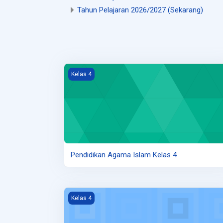
Tahun Pelajaran 2026/2027 (Sekarang)
Gambar kursus Pendidikan Agama Islam Kelas 
Kelas 4
Pendidikan Agama Islam Kelas 4
Gambar kursus Matematika Kelas 4
Kelas 4