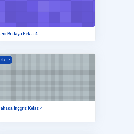
eni Budaya Kelas 4
ambar kursus Bahasa Inggris Kelas 4
elas 4
ahasa Inggris Kelas 4