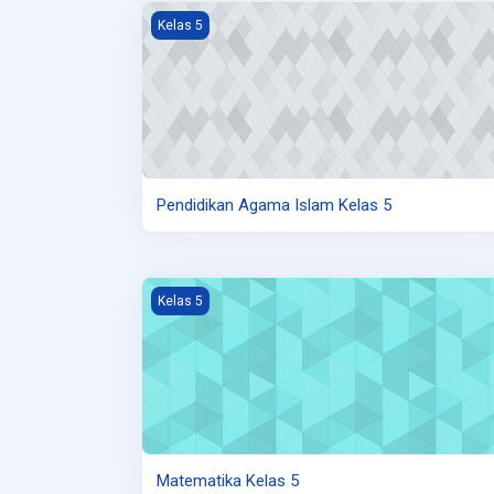
Gambar kursus Pendidikan Agama Islam Kelas 
Kelas 5
Pendidikan Agama Islam Kelas 5
Gambar kursus Matematika Kelas 5
Kelas 5
Matematika Kelas 5