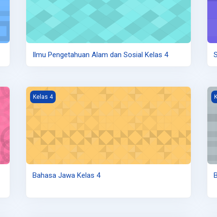
Ilmu Pengetahuan Alam dan Sosial Kelas 4
S
an Kesehatan Kelas 4
Gambar kursus Bahasa Jawa Kelas 4
G
Kelas 4
K
Bahasa Jawa Kelas 4
B