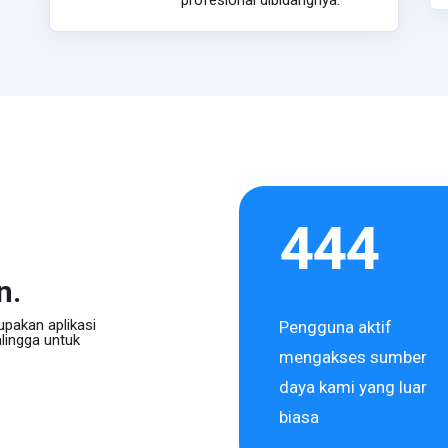
profesional dibidangnya.
444
n.
upakan aplikasi
Pengguna aktif
lingga untuk
mengakses sumber
daya kami yang luar
biasa